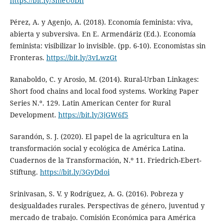
https://bit.ly/3meUoDh
Pérez, A. y Agenjo, A. (2018). Economía feminista: viva,
abierta y subversiva. En E. Armendáriz (Ed.). Economía
feminista: visibilizar lo invisible. (pp. 6-10). Economistas sin
Fronteras.
https://bit.ly/3vLwzGt
Ranaboldo, C. y Arosio, M. (2014). Rural-Urban Linkages:
Short food chains and local food systems. Working Paper
Series N.º. 129. Latin American Center for Rural
Development.
https://bit.ly/3jGW6f5
Sarandón, S. J. (2020). El papel de la agricultura en la
transformación social y ecológica de América Latina.
Cuadernos de la Transformación, N.º 11. Friedrich-Ebert-
Stiftung.
https://bit.ly/3GyDdoi
Srinivasan, S. V. y Rodríguez, A. G. (2016). Pobreza y
desigualdades rurales. Perspectivas de género, juventud y
mercado de trabajo. Comisión Económica para América