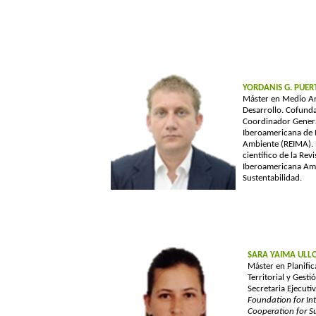
YORDANIS G. PUER
Máster en Medio A
Desarrollo. Cofund
Coordinador Genera
Iberoamericana de
Ambiente (REIMA). 
científico de la Revi
Iberoamericana Am
Sustentabilidad.
SARA YAIMA ULL
Máster en Planific
Territorial y Gest
Secretaria Ejecutiv
Foundation
for
Int
Cooperation
for
S